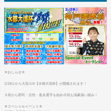
☆おしらせ☆
2/28㊏から大垣ＧⅢ
【水都大垣杯】が開催されます！
Ｓ班から郡司・古性・嘉永選手を始め今回も強豪揃い踏み！
☆スペシャルイベント☆