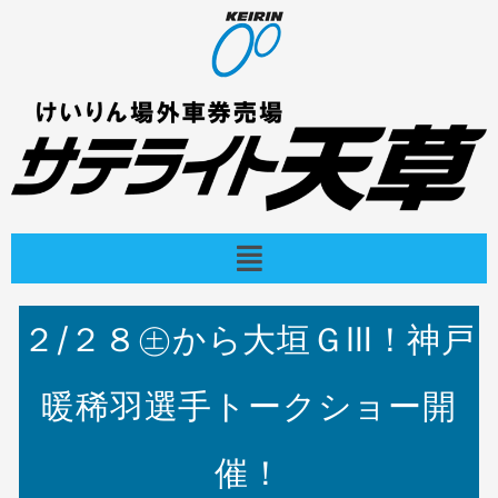
内
容
を
ス
キ
ッ
プ
メ
ニ
ュ
ー
２/２８㊏から大垣ＧⅢ！神戸
暖稀羽選手トークショー開
催！