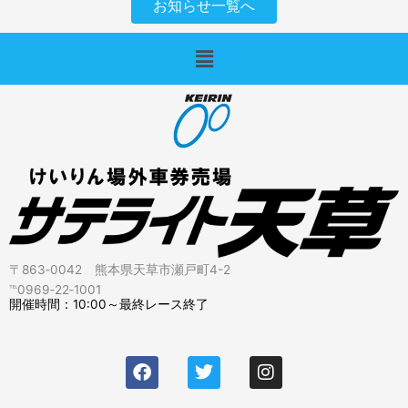
お知らせ一覧へ
メ
ニ
ュ
ー
〒863‐0042 熊本県天草市瀬戸町4-2
℡0969‐22‐1001
開催時間：10:00～最終レース終了
F
T
I
a
w
n
c
i
s
e
t
t