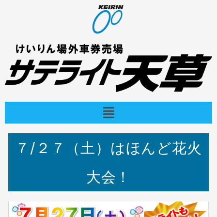
内
容
を
ス
キ
ッ
プ
メ
ニ
ュ
ー
７/２７（土）はほんど花火
大会！