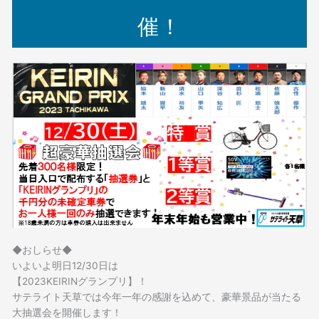
催！
◆おしらせ◆
いよいよ明日12/30日は
【2023KEIRINグランプリ】！
サテライト天草では今年一年の感謝を込めて、豪華景品が当たる
大抽選会を開催します！