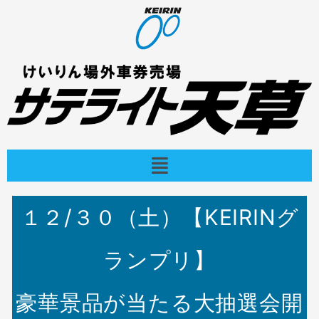
内
容
を
ス
キ
ッ
プ
メ
ニ
ュ
ー
１２/３０（土）【KEIRINグ
ランプリ】
豪華景品が当たる大抽選会開