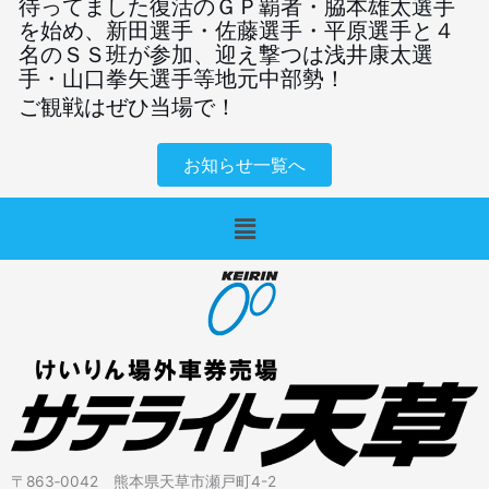
待ってました復活のＧＰ覇者・脇本雄太選手
を始め、新田選手・佐藤選手・平原選手と４
名のＳＳ班が参加、迎え撃つは浅井康太選
手・山口拳矢選手等地元中部勢！
ご観戦はぜひ当場で！
お知らせ一覧へ
メ
ニ
ュ
ー
〒863‐0042 熊本県天草市瀬戸町4-2