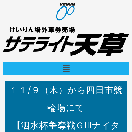
内
容
を
ス
キ
ッ
プ
メ
ニ
ュ
ー
１１/９（木）から四日市競
輪場にて
【泗水杯争奪戦ＧⅢナイタ