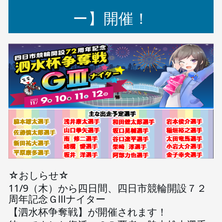
ー】開催！
☆おしらせ☆
11/9（木）から四日間、四日市競輪開設７２
周年記念ＧⅢナイター
【泗水杯争奪戦】が開催されます！