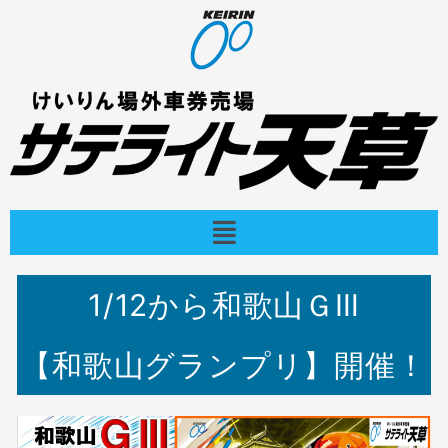
内
容
を
ス
キ
ッ
プ
メ
ニ
ュ
ー
1/12から和歌山ＧⅢ
【和歌山グランプリ】開催！