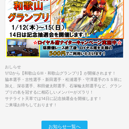
おしらせ
1/12から【和歌山ＧⅢ・和歌山グランプリ】が開催されます！
脇本選手・古性選手・新田選手・松浦選手・守澤選手のＳＳ班に
加え、深谷選手、和田健太郎選手、石塚輪太郎選手など、グラン
プリの名を冠するに相応しいメンバーがズラリ！
サテライト天草では14日に記念抽選会を開催します！
ご来場お待ちしております！
お知らせ一覧へ