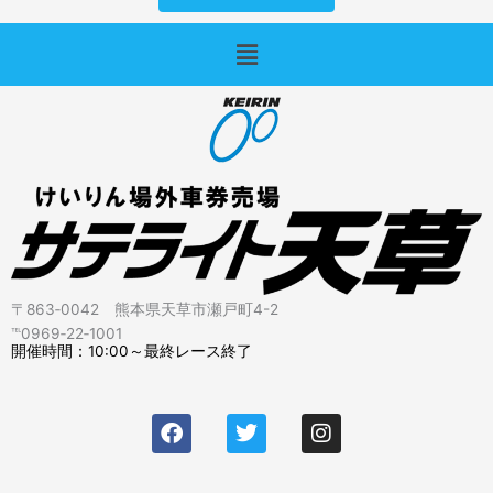
メ
ニ
ュ
ー
〒863‐0042 熊本県天草市瀬戸町4-2
℡0969‐22‐1001
開催時間：10:00～最終レース終了
F
T
I
a
w
n
c
i
s
e
t
t
b
t
a